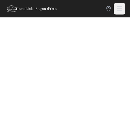
HomeLink · Sogno d'Oro