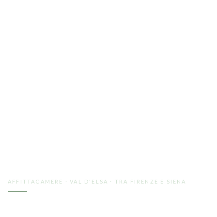
AFFITTACAMERE · VAL D'ELSA · TRA FIRENZE E SIENA
Pernottare in Val d'Elsa,